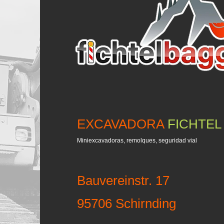
EXCAVADORA
FICHTEL
Miniexcavadoras, remolques, seguridad vial
Bauvereinstr. 17
95706 Schirnding