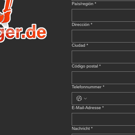
Mehrzeilige Adresse
País/región
*
Dirección
*
Ciudad
*
Código postal
*
Telefonnummer
*
E-Mail-Adresse
*
Nachricht
*