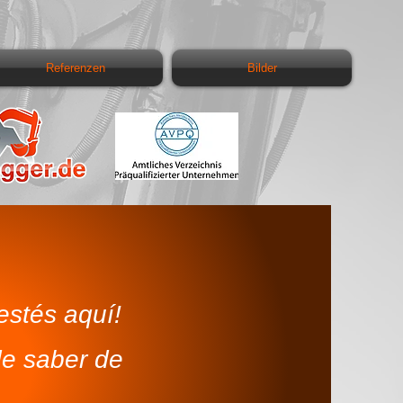
Referenzen
Bilder
stés aquí!
de saber de