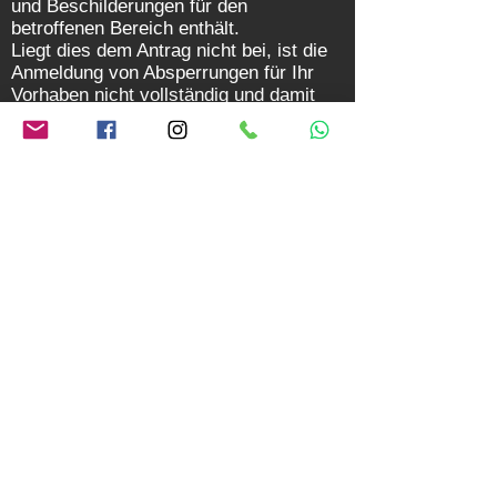
und Beschilderungen für den
betroffenen Bereich enthält.
Liegt dies dem Antrag nicht bei, ist die
Anmeldung von Absperrungen für Ihr
Vorhaben nicht vollständig und damit
nicht genehmigungsfähig.
Ein Auszug aus MVAS 1999 beschreibt
die Voraussetzung, die durch die
Behörde eingefordert werden soll:
„….nach den mit Bekanntmachung vom
13.01.1998
(AllMBl S. 81) eingeführten
zusätzlichen Technischen
Vertragsbedingungen und Richtlinien für
Sicherungsarbeiten an Arbeitsstellen an
Straßen (ZTV-SA 97) sollen auch
Nachweise für die Eignung und
Qualifikation des benannten
Verantwortlichen für die Sicherung von
Arbeitsstellen mit dem Angebot vom
Bieter verlangt werden.“
Quelle: Zitiervorschlag: Bekanntmachung des Bayerischen